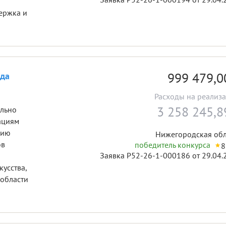
ержка и
999 479,
да
Расходы на реализ
3 258 245,
ально
ациям
цию
Нижегородская обл
ов
победитель конкурса
8
Заявка Р52-26-1-000186 от 29.04.
кусства,
 области