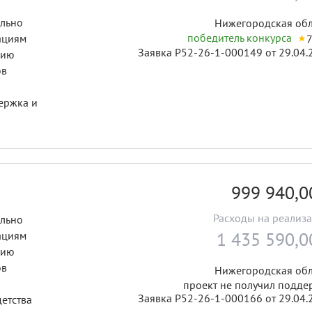
ально
Нижегородская обл
победитель конкурса
ациям
7
Заявка Р52-26-1-000149 от 29.04.
цию
ов
ержка и
999 940,
Расходы на реализ
ально
1 435 590,
ациям
цию
ов
Нижегородская обл
проект не получил подде
Заявка Р52-26-1-000166 от 29.04.
и, материнства, отцовства и детства