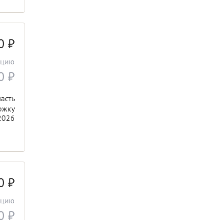
00
₽
ацию
00
₽
асть
ржку
2026
00
₽
ацию
00
₽