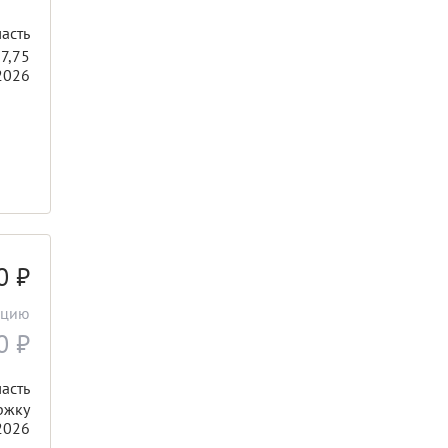
асть
7,75
2026
00
₽
ацию
00
₽
асть
ржку
2026