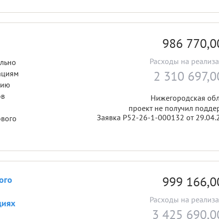
986 770,
Расходы на реализ
ально
2 310 697,
ациям
цию
ов
Нижегородская обл
проект не получил подде
Заявка Р52-26-1-000132 от 29.04.
ового
999 166,
ого
Расходы на реализ
циях
3 425 690,