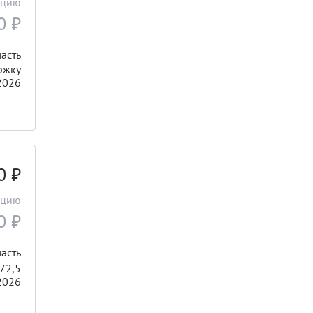
ацию
00
₽
асть
ржку
2026
00
₽
ацию
00
₽
асть
72,5
2026