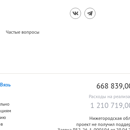
Частые вопросы
668 839,
Вязь
Расходы на реализ
1 210 719,
ально
ациям
цию
Нижегородская обл
ов
проект не получил подде
Заявка Р52-26-1-000194 от 29.04.