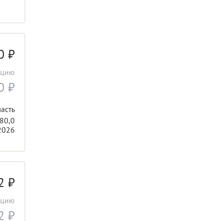
00
₽
ацию
00
₽
асть
80,0
2026
32
₽
ацию
32
₽