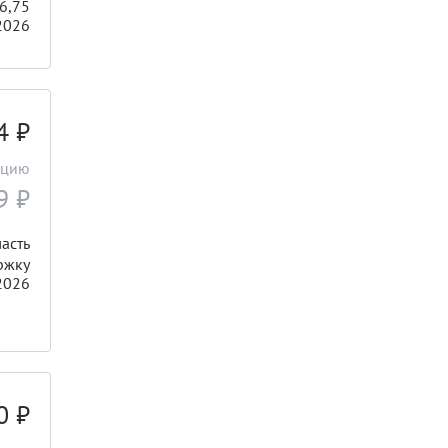
6,75
2026
64
₽
ацию
49
₽
асть
ржку
2026
00
₽