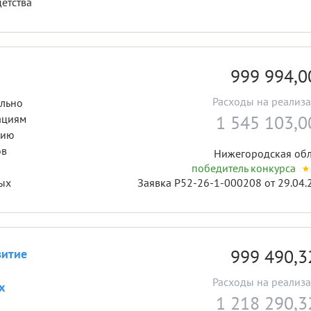
и, материнства, отцовства и детства
999 994,
Расходы на реализ
ально
1 545 103,
ациям
цию
ов
Нижегородская обл
победитель конкурса
Заявка Р52-26-1-000208 от 29.04.
ых
999 490,
витие
Расходы на реализ
х
1 218 290,