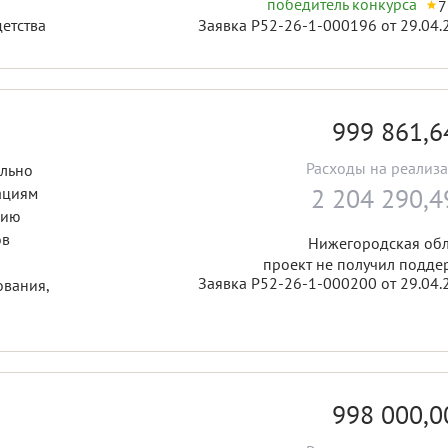
победитель конкурса
7
Заявка Р52-26-1-000196 от 29.04.
и, материнства, отцовства и детства
999 861,
Расходы на реализ
ально
2 204 290,
ациям
цию
ов
Нижегородская обл
проект не получил подде
Заявка Р52-26-1-000200 от 29.04.
ования,
998 000,