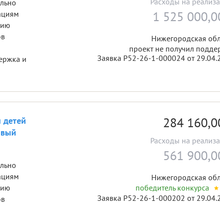
Расходы на реализ
ально
1 525 000,
ациям
цию
ов
Нижегородская обл
проект не получил подде
Заявка Р52-26-1-000024 от 29.04.
ержка и
284 160,
 детей
овый
Расходы на реализ
561 900,
ально
ациям
Нижегородская обл
цию
победитель конкурса
Заявка Р52-26-1-000202 от 29.04.
ов