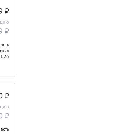
19
₽
ацию
19
₽
асть
ржку
2026
00
₽
ацию
00
₽
асть