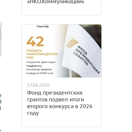
«НКО.Коммуникации»
17.06.2026
Фонд президентских
о
грантов подвел итоги
й
второго конкурса в 2026
В
году
,