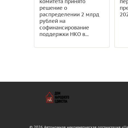
комитета принято
пе
решение о
пр
распределении 2 млрд
20
рублей на
софинансирование
поддержки НКО в...
© 2026
Автономная некоммерческая организация «Це