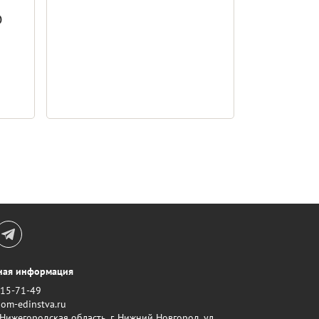
О
ная информация
415-71-49
om-edinstva.ru
Нижегородская область, г. Нижний Новгород, ул.