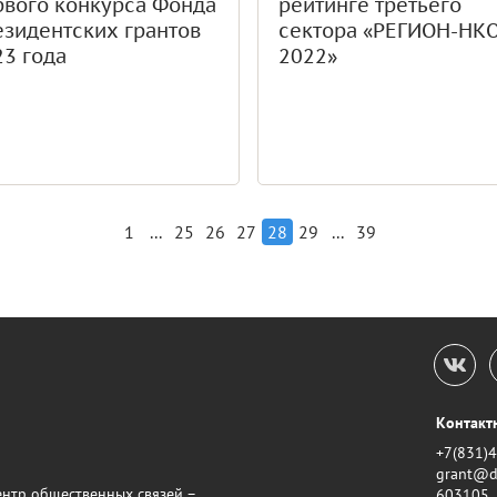
рвого конкурса Фонда
рейтинге третьего
езидентских грантов
сектора «РЕГИОН-НК
23 года
2022»
...
...
1
25
26
27
28
29
39
Контакт
+7(831)
grant@d
нтр общественных связей –
603105, 